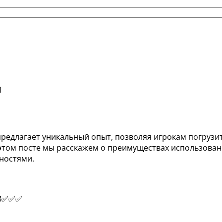
а предлагает уникальный опыт, позволяя игрокам погруз
том посте мы расскажем о преимуществах использования 
жностями.
ЫВ✅✅✅