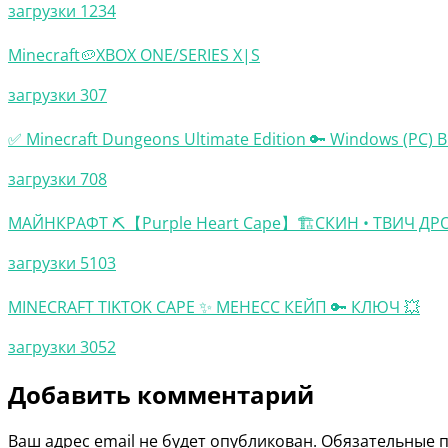
загрузки 1234
Minecraft🥔XBOX ONE/SERIES X|S
загрузки 307
✅ Minecraft Dungeons Ultimate Edition 🔑 Windows (PC) 
загрузки 708
МАЙНКРАФТ ⛏️【Purple Heart Cape】🏗️СКИН • ТВИЧ ДР
загрузки 5103
MINECRAFT TIKTOK CAPE ✨ МЕНЕСС КЕЙП 🔑 КЛЮЧ 💥
загрузки 3052
Добавить комментарий
Ваш адрес email не будет опубликован.
Обязательные 