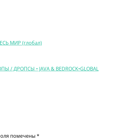
ВЕСЬ МИР (глобал)
ОПЫ / ДРОПСЫ • JAVA & BEDROCK•GLOBAL
поля помечены
*