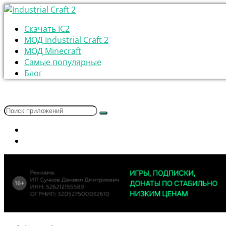
Скачать IC2
МОД Industrial Craft 2
МОД Minecraft
Самые популярные
Блог