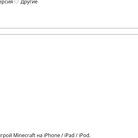
ерсия
Другие
рой Minecraft на iPhone / iPad / iPod.