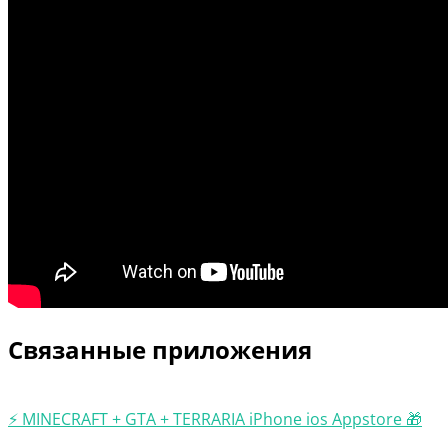
Связанные приложения
⚡️ MINECRAFT + GTA + TERRARIA iPhone ios Appstore 🎁