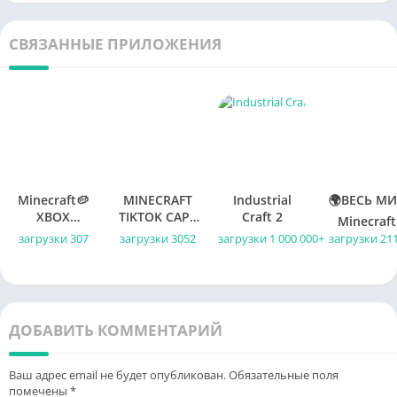
СВЯЗАННЫЕ ПРИЛОЖЕНИЯ
Minecraft🥔
MINECRAFT
Industrial
🌍ВЕСЬ М
XBOX
TIKTOK CAPE
Craft 2
Minecraft
ONE/SERIES
✨ МЕНЕСС
XBOX ONE 
загрузки 307
загрузки 3052
загрузки 1 000 000+
загрузки 21
X|S
КЕЙП 🔑
SERIES X|
КЛЮЧ 💥
КЛЮЧ
ГЛОБАЛ
ДОБАВИТЬ КОММЕНТАРИЙ
Ваш адрес email не будет опубликован.
Обязательные поля
помечены
*