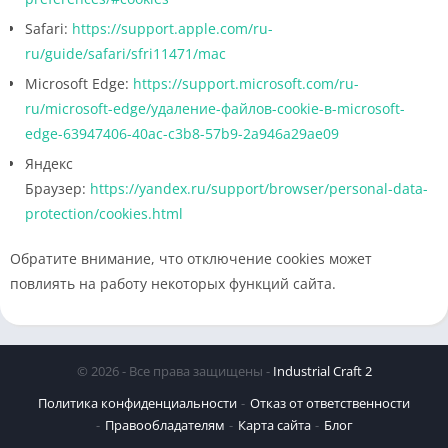
Safari:
https://support.apple.com/ru-
ru/guide/safari/sfri11471/mac
Microsoft Edge:
https://support.microsoft.com/ru-
ru/microsoft-edge/удаление-файлов-cookie-в-microsoft-
edge-63947406-40ac-c3b8-57b9-2a946a29ae09
Яндекс
Браузер:
https://yandex.ru/support/browser/personal-data-
protection/cookies.html
Обратите внимание, что отключение cookies может
повлиять на работу некоторых функций сайта.
© 2026 - Все права защищены -
Industrial Craft 2
Политика конфиденциальности
Отказ от ответственности
Правообладателям
Карта сайта
Блог