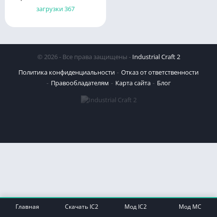
БЫСТРО
загрузки 367
© 2026 - Все права защищены -
Industrial Craft 2
Политика конфиденциальности
Отказ от ответственности
Правообладателям
Карта сайта
Блог
Главная
Скачать IC2
Мод IC2
Мод MC