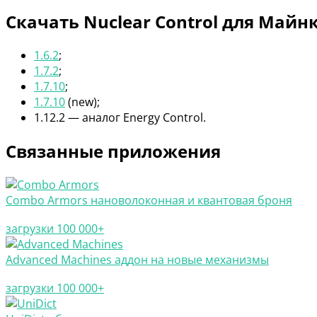
Скачать Nuclear Control для Майн
1.6.2
;
1.7.2
;
1.7.10
;
1.7.10
(new);
1.12.2 — аналог Energy Control.
Связанные приложения
Combo Armors нановолоконная и квантовая броня
загрузки 100 000+
Advanced Machines аддон на новые механизмы
загрузки 100 000+