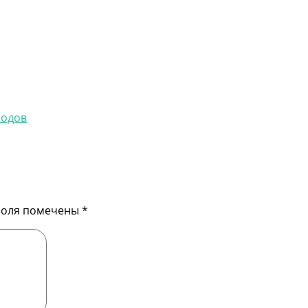
модов
поля помечены
*