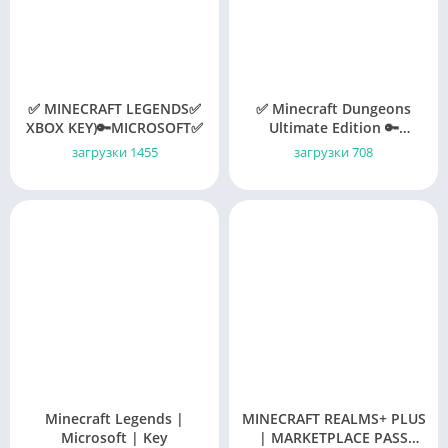
✅ MINECRAFT LEGENDS✅
✅ Minecraft Dungeons
XBOX KEY)🔑MICROSOFT✅
Ultimate Edition 🔑
Windows (PC) ВЕСЬ МИР
загрузки 1455
загрузки 708
(глобал)
Minecraft Legends |
MINECRAFT REALMS+ PLUS
Microsoft | Key
| MARKETPLACE PASS