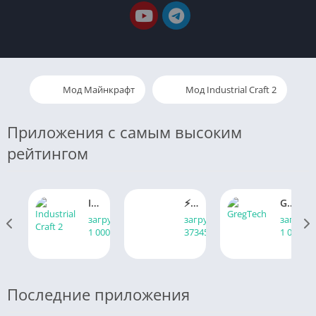
Мод Майнкрафт
Мод Industrial Craft 2
Приложения с самым высоким
рейтингом
Industrial Craft 2
⚡️ Minecraft PE Mobile iPhone ios Appstore 🎁
GregTech множество механизмов и руд
загрузки
загрузки
загрузк
1 000 000+
37345
1 000 00
Последние приложения