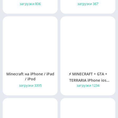
БЫСТРО
загрузки 806
загрузки 367
Minecraft на iPhone / iPad
⚡️ MINECRAFT + GTA +
/ iPod
TERRARIA iPhone ios
Appstore 🎁
загрузки 3395
загрузки 1234