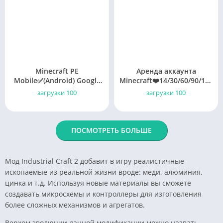
Minecraft PE
Аренда аккаунта
Mobile✅(Android) Google
Minecraft❤️14/30/60/90/120
Play ✅(GLOBAL)
ДНЕЙ |ЛИЧНЫЙ
загрузки 100
загрузки 100
ПОСМОТРЕТЬ БОЛЬШЕ
Мод Industrial Craft 2 добавит в игру реалистичные
ископаемые из реальной жизни вроде: меди, алюминия,
цинка и т.д. Используя новые материалы вы сможете
создавать микросхемы и контроллеры для изготовления
более сложных механизмов и агрегатов.
Верхом эволюции данной модификации можно назвать