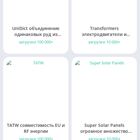
UniDict объединение
Transformers
одинаковых руд из
электродвигатели и
разных модов
пневматические
загрузки 100 000+
загрузки 10 000+
генераторы
TATW совместимость EU и
Super Solar Panels
RF энергии
огромное множество
солнечных панелей
загрузки 100 000+
загрузки 10 000+