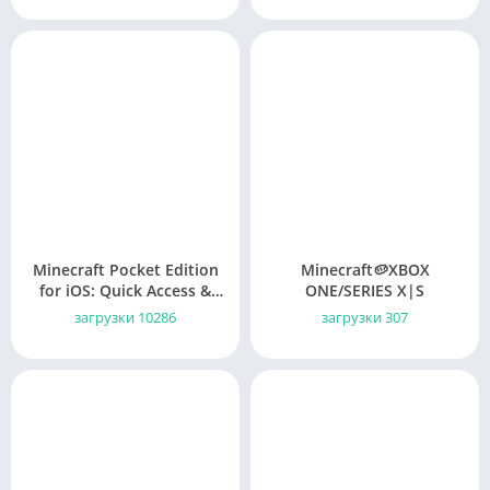
Minecraft Pocket Edition
Minecraft🥔XBOX
for iOS: Quick Access &
ONE/SERIES X|S
Easy Setup
загрузки 10286
загрузки 307